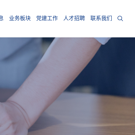
息
业务板块
党建工作
人才招聘
联系我们
闻
调查监测
党建动态
示
耕地保护
组织建设
国土空间咨询研究
群团工作
国土空间用途管制
专题专栏
国土整治和生态修复
党员风采
自然资源所有者权益
党风廉政建设